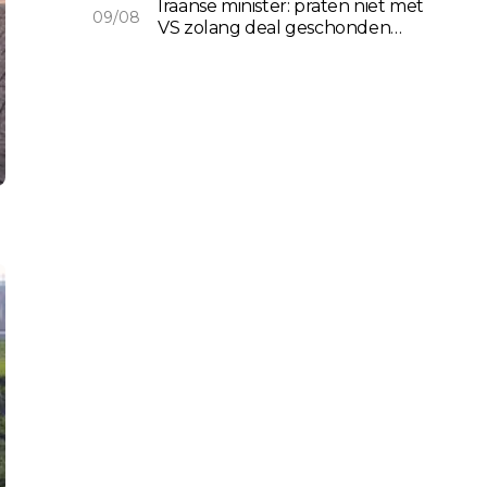
Iraanse minister: praten niet met
09/08
VS zolang deal geschonden
wordt