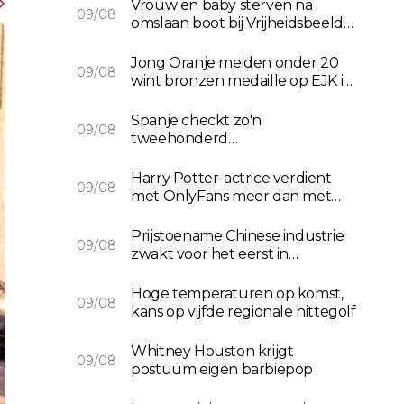
Vrouw en baby sterven na
09/08
omslaan boot bij Vrijheidsbeeld
New York
Jong Oranje meiden onder 20
09/08
wint bronzen medaille op EJK in
Oeiras
Spanje checkt zo'n
09/08
tweehonderd
vliegtuigpassagiers uit Italië
Harry Potter-actrice verdient
09/08
met OnlyFans meer dan met
acteren
Prijstoename Chinese industrie
09/08
zwakt voor het eerst in
maanden af
Hoge temperaturen op komst,
09/08
kans op vijfde regionale hittegolf
Whitney Houston krijgt
09/08
postuum eigen barbiepop